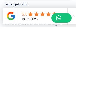
hale getirdik.
Lütfen formdaki gerekli alanları
eksiksiz doldurarak bize ulaşın.
Ekibimiz, en kısa sürede size geri
dönüş yapacaktır.
Adres
Yeniköy Merkez, Tekno Park Cd No:13,
41275 Başiskele/Kocaeli
Çalışma Saatlerimiz
Pazartesi -
08.30 – 17.30
Cuma
Cumartesi
08.30 – 14.00